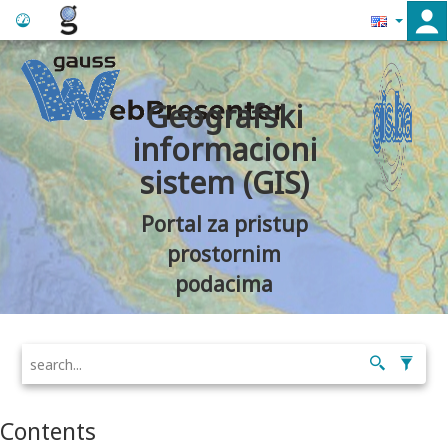
Geografski
informacioni
sistem (GIS)
Portal za pristup
prostornim
podacima
Contents